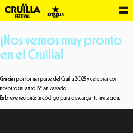
Saltar
al
¡Nos vemos muy pronto
contenido
en el Cruïlla!
Gracias
por formar parte del Cruïlla 2025 y celebrar con
nosotros nuestro 15º aniversario
En breve recibirás tu código para descargar tu invitación.