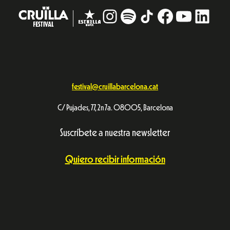
Instagram
#
TikTok
Facebook
YouTub
Linke
festival@cruillabarcelona.cat
C/ Pujades, 77, 2n 7a. 08005, Barcelona
Suscríbete a nuestra newsletter
Quiero recibir información