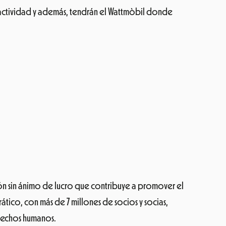
ión sin ánimo de lucro que contribuye a promover el
ico, con más de 7 millones de socios y socias,
erechos humanos.
s con los derechos humanos, justamente las personas en
 #NoBanNoWall, #NoHateNoFear, #RefugeesWelcome y el
e refugiados y en las actuales políticas migratorias