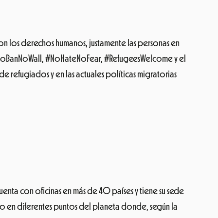
enta con oficinas en más de 40 países y tiene su sede
o en diferentes puntos del planeta donde, según la
climático, proteger la biodiversidad, rechazar los
que son una
bomba tóxica que está trepando por la