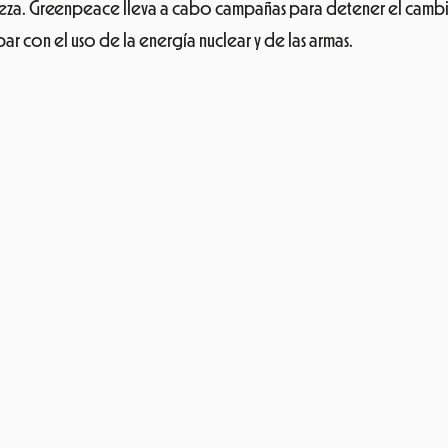
 para reducir el consumo de plásticos y buscar alternativas. Y
 festival, para luchar con y para las personas desfavorecidas par
o más justo poniendo en marcha proyectos de desarrollo en Am
cooperativas agrícolas y artesanales de todo el mundo con el f
gna.