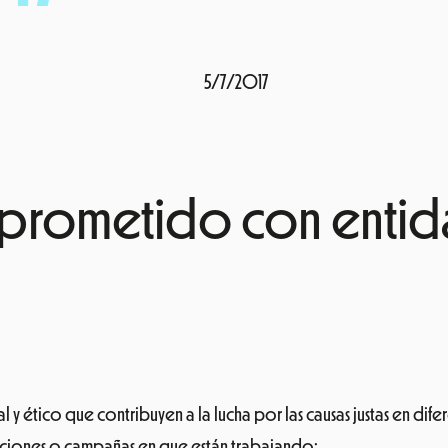
5/7/2017
omprometido con enti
 y ético que contribuyen a la lucha por las causas justas en dif
acciones o campañas en que están trabajando: