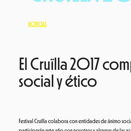
NOTICIAS
El Cruïlla 2017 c
social y ético
Festival Cruïlla colabora con entidades de ánimo social
participarán este año con nosotros y algunas de las 