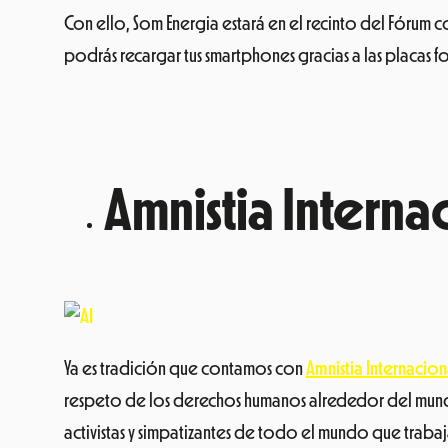
Ya es tradición que contamos con
Amnistia Internacion
respeto de los derechos humanos alrededor del mu
activistas y simpatizantes de todo el mundo que traba
No Hate No Fear / RefugeesWelcome?
Se trata de hacer visible nuestra indignación y empatía
situación de mayor vulnerabilidad y que necesitan pro
uso de carteles, globos, disfraces y otros elementos q
que
está implementado Donald Trump.
La acción es u