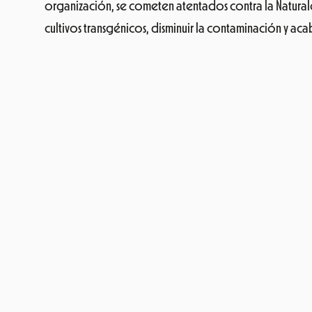
En nuestro día a día podemos cambiar nuestros hábitos
medidas, como están haciendo ya en otros países.
Súmate y firma la petición
¡Mejor sin plásticos!
Oxfam Intermón
Oxfam Intermón
también estará con nosotros durante el
ONG que desde hace mucho tiempo, lucha por un mund
contribuye a expandir el comercio justo a través de 
plenamente de sus derechos y disfrutar de una vida di