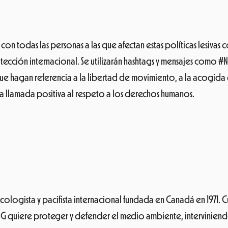
ogista y pacifista internacional fundada en Canadá en 1971. Cu
G quiere proteger y defender el medio ambiente, interviniend
eza.
Greenpeace lleva a cabo campañas para detener el cambio 
bar con el uso de la energía nuclear y de las armas.
a de residuos flotando en el agua y en el fondo marino, sino 
 todos los niveles, para poner freno a esta locura plástica.