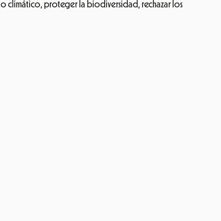
 también debemos exigirle a los políticos que tomen
a erradicar la injusticia y la pobreza.
Se trata de una
érica Latina y África principalmente.
Además,
in de conseguir que todas las personas puedan ejercer