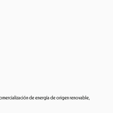
comercialización de energía de origen renovable,
u actividad y además, tendrán el Wattmòbil donde