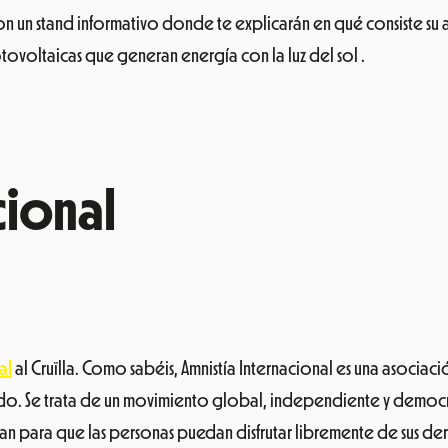
al
al Cruïlla.
Como sabéis, Amnistía Internacional es una asociac
ndo.
Se trata de un movimiento global, independiente y democrát
jan para que las personas puedan disfrutar libremente de sus d
 con todas las personas a las que afectan estas políticas lesiva
tección internacional.
Se utilizarán hashtags y mensajes como
ue hagan referencia a la libertad de movimiento, a la acogida d
na llamada positiva al respeto a los derechos humanos.