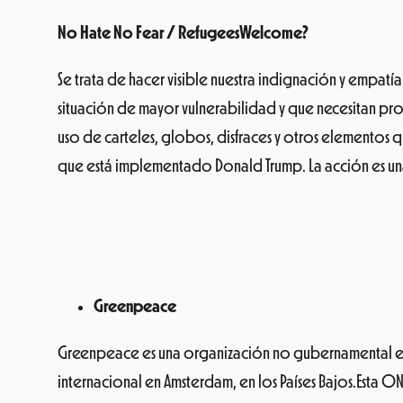
Greenpeace
Greenpeace es una organización no gubernamental ecol
internacional en Amsterdam, en los Países Bajos.
Esta ON
organización, se cometen atentados contra la Natural
cultivos transgénicos, disminuir la contaminación y aca
Los plásticos en los océanos
ya no son solo un problem
cadena alimentaria.
Es urgente que se tomen medidas, a