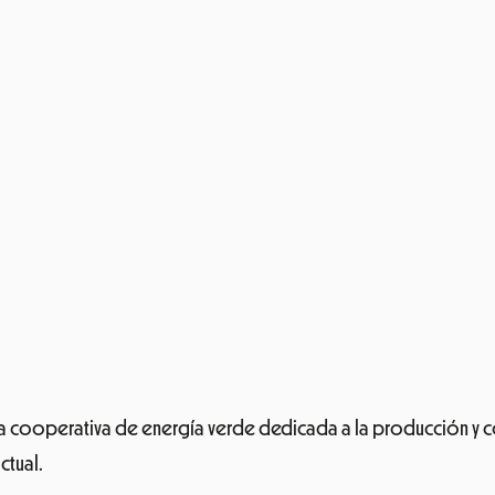
na cooperativa de energía verde dedicada a la producción y 
ctual.
con un stand informativo donde te explicarán en qué consiste s
otovoltaicas que generan energía con la luz del sol
.
cional