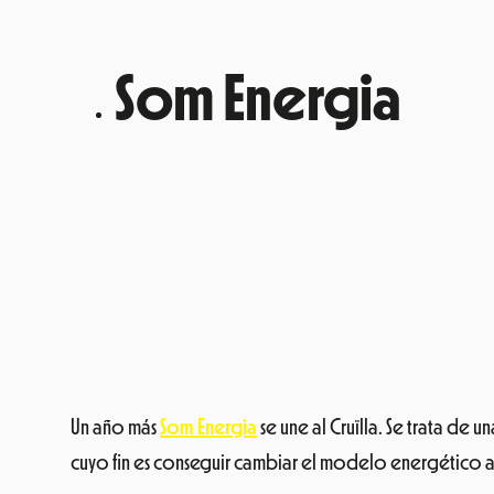
Un año más
Som Energia
se
une al Cruïlla.
Se trata de u
cuyo fin es conseguir cambiar el modelo energético a
Con ello, Som Energia estará en el recinto del Fórum 
podrás recargar tus smartphones gracias a las placas f
Amnistia Interna