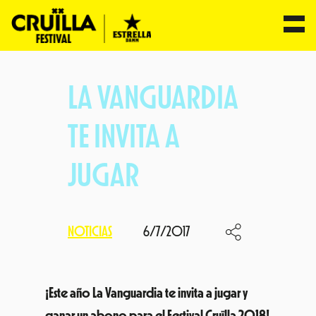
Saltar
al
LA VANGUARDIA
contenido
TE INVITA A
JUGAR
NOTICIAS
6/7/2017
¡Este año La Vanguardia te invita a jugar y
ganar un abono para el Festival Cruïlla 2018!