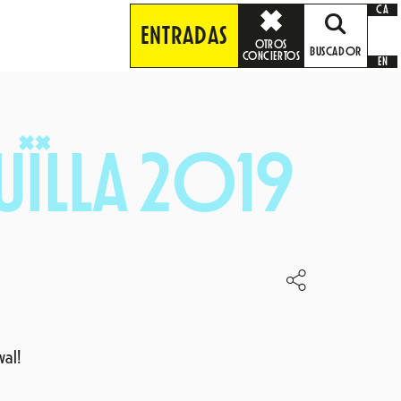
CA
ENTRADAS
OTROS
BUSCADOR
CONCIERTOS
EN
UÏLLA 2019
val!