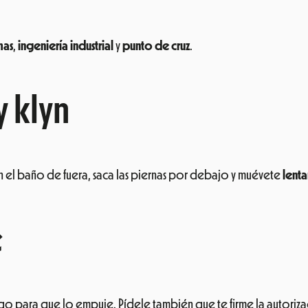
mas
,
ingeniería industrial
y
punto de cruz
.
 klyn
 en el baño de fuera, saca las piernas por debajo y muévete
lent
e
go para que lo empuje. Pídele también que te firme la autoriz