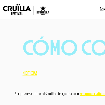
Fes
Saltar
al
contenido
CÓMO COLA
NOTICIAS
Si quieres entrar al Cruïlla de gorra por
segundo año c