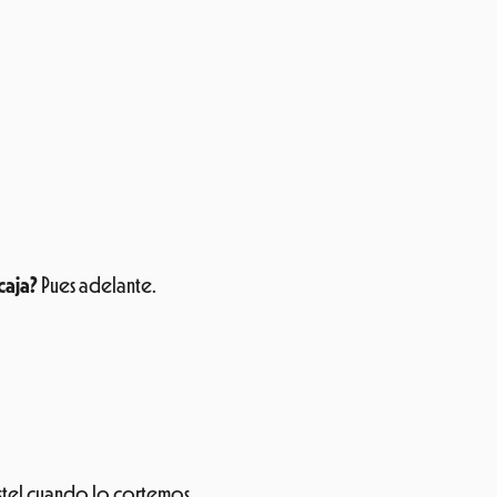
caja?
Pues adelante.
pastel cuando lo cortemos.