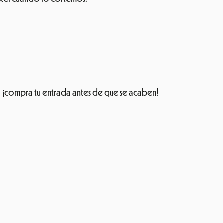
, ¡compra tu entrada antes de que se acaben!
 social, económico y ambiental del Festival Cruïlla
»