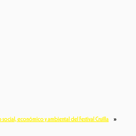
e
dIn