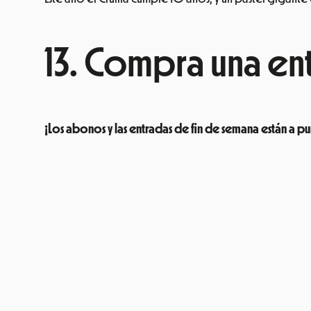
13. Compra una en
¡Los abonos y las entradas de fin de semana están a p
«
En el Cruïlla, cualquier hora es la hora del vermut