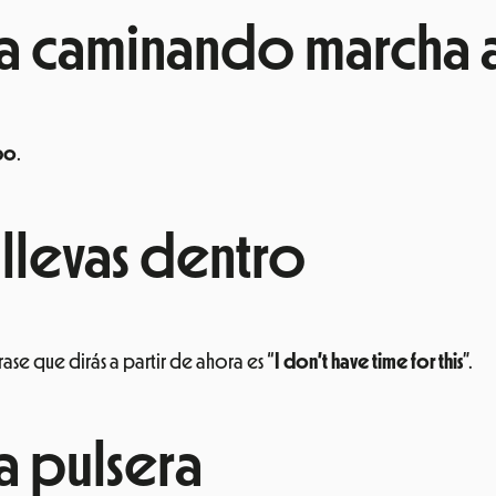
lida caminando marcha 
po
.
 llevas dentro
rase que dirás a partir de ahora es “
I don’t have time for this
”.
ia pulsera