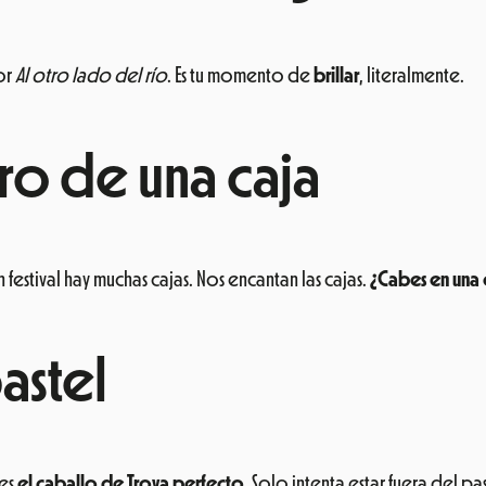
or
Al otro lado del río
. Es tu momento de
brillar
, literalmente.
ro de una caja
festival hay muchas cajas. Nos encantan las cajas.
¿Cabes en una 
astel
 es
el caballo de Troya perfecto
. Solo intenta estar fuera del 