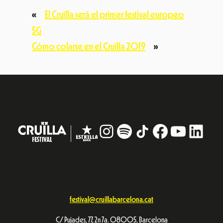
«
El Cruïlla será el primer festival europeo
5G
Cómo colarse en el Cruïlla 2019
»
Instagram
#
TikTok
Facebook
YouTub
Linke
festival@cruillabarcelona.cat
C/ Pujades, 77, 2n 7a. 08005, Barcelona