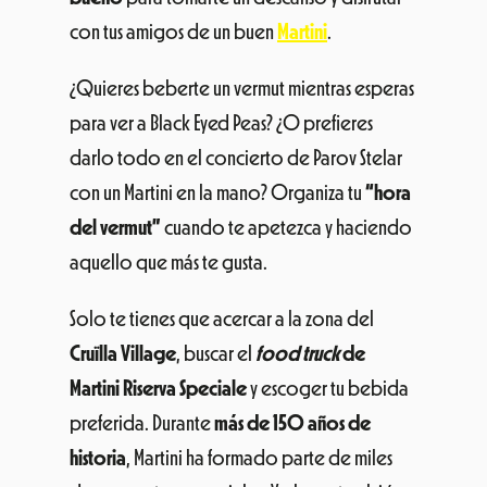
con tus amigos de un buen
Martini
.
¿Quieres beberte un vermut mientras esperas
para ver a Black Eyed Peas? ¿O prefieres
darlo todo en el concierto de Parov Stelar
con un Martini en la mano? Organiza tu
“hora
del vermut”
cuando te apetezca y haciendo
aquello que más te gusta.
Solo te tienes que acercar a la zona del
Cruïlla Village
, buscar el
food truck
de
Martini Riserva Speciale
y escoger tu bebida
preferida. Durante
más de 150 años de
historia
, Martini ha formado parte de miles