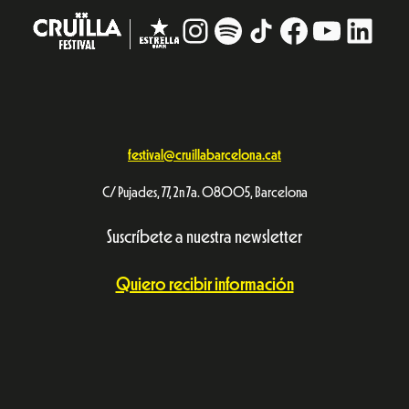
Instagram
#
TikTok
Facebook
YouTub
Linke
festival@cruillabarcelona.cat
C/ Pujades, 77, 2n 7a. 08005, Barcelona
Suscríbete a nuestra newsletter
Quiero recibir información