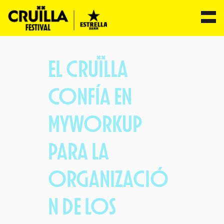
Saltar
al
EL CRUÏLLA
contenido
CONFÍA EN
MYWORKUP
PARA LA
ORGANIZACIÓ
N DE LOS