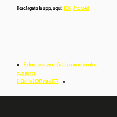
Descárgate la app,
aquí:
iOS
Android
«
El domingo en el Cruïlla com más color
que nunca
El Cruïlla 2017 viste FETE
»