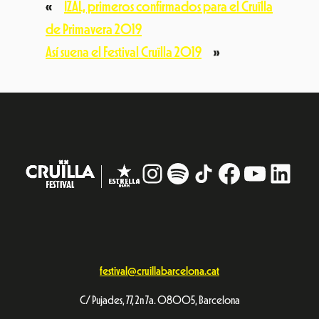
«
IZAL, primeros confirmados para el Cruïlla
de Primavera 2019
Así suena el Festival Cruïlla 2019
»
Instagram
#
TikTok
Facebook
YouTub
Linke
festival@cruillabarcelona.cat
C/ Pujades, 77, 2n 7a. 08005, Barcelona