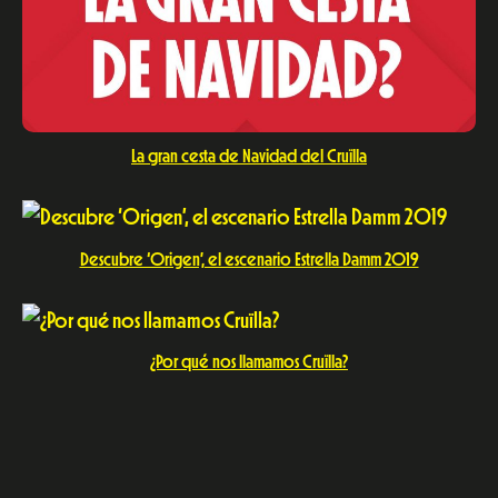
La gran cesta de Navidad del Cruïlla
Descubre ‘Origen’, el escenario Estrella Damm 2019
¿Por qué nos llamamos Cruïlla?
Un año más, No Callamos!