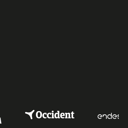
e
dIn