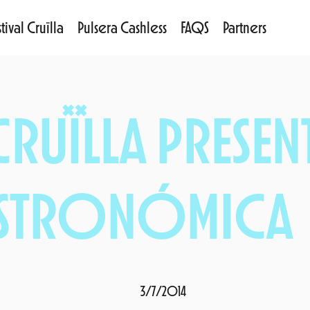
tival Cruïlla
Pulsera Cashless
FAQS
Partners
 CRUÏLLA PRESEN
ASTRONÓMICA
3/7/2014