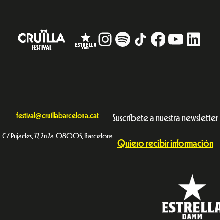
Instagram
#
TikTok
Facebook
YouTub
Linke
festival@cruillabarcelona.cat
Suscríbete a nuestra newsletter
C/ Pujades, 77, 2n 7a. 08005, Barcelona
Quiero recibir información