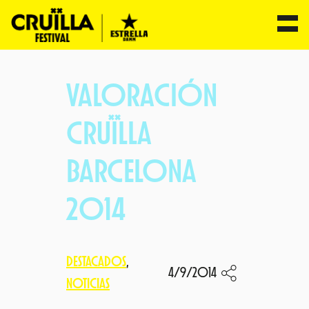
Saltar
al
VALORACIÓN
contenido
CRUÏLLA
BARCELONA
2014
DESTACADOS
, 
4/9/2014
NOTICIAS