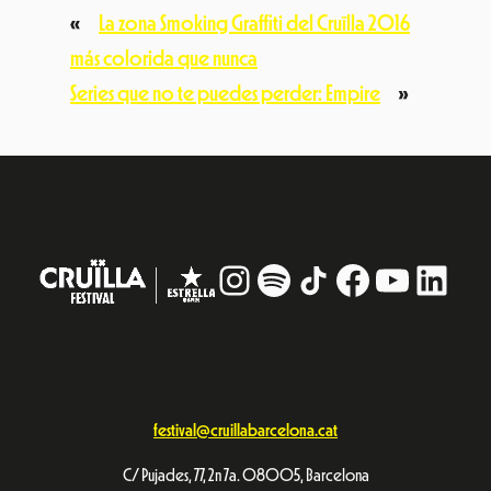
«
La zona Smoking Graffiti del Cruïlla 2016
más colorida que nunca
Series que no te puedes perder: Empire
»
Instagram
#
TikTok
Facebook
YouTub
Linke
festival@cruillabarcelona.cat
C/ Pujades, 77, 2n 7a. 08005, Barcelona