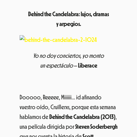
Behind the Candelabra: lujos, dramas
y arpegios.
Yo no doy conciertos, yo monto
un espectáculo
–
Liberace
Dooooo, Reeeee, Miiiiii… id afinando
vuestro oído, Cruïllerxs, porque esta semana
hablamos de
Behind the Candelabra (2013)
,
una película dirigida por
Steven Soderbergh
que nos cuenta la historia de
Scott