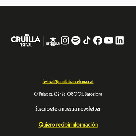
Instagram
#
TikTok
Facebook
YouTub
Linke
festival@cruillabarcelona.cat
C/ Pujades, 77, 2n 7a. 08005, Barcelona
Suscríbete a nuestra newsletter
Quiero recibir información