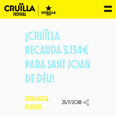
Saltar
al
¡CRUÏLLA
contenido
RECAUDA 3.134€
PARA SANT JOAN
DE DÉU!
DESTACADOS
, 
25/7/2018
NOTICIAS