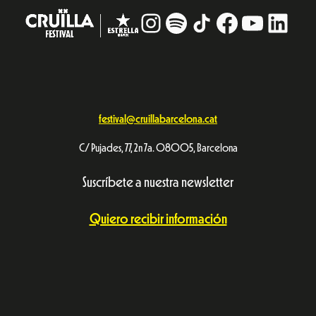
Instagram
#
TikTok
Facebook
YouTub
Linke
festival@cruillabarcelona.cat
C/ Pujades, 77, 2n 7a. 08005, Barcelona
Suscríbete a nuestra newsletter
Quiero recibir información