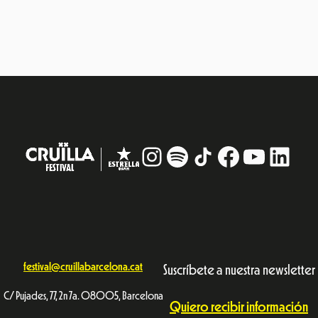
Instagram
#
TikTok
Facebook
YouTub
Linke
festival@cruillabarcelona.cat
Suscríbete a nuestra newsletter
C/ Pujades, 77, 2n 7a. 08005, Barcelona
Quiero recibir información