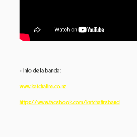
+ Info de la banda:
www.katchafire.co.nz
https://www.facebook.com/katchafireband