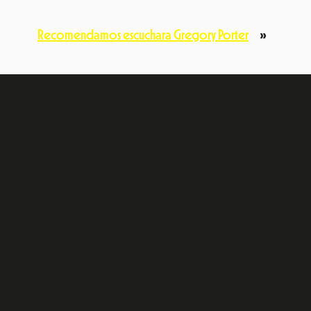
Recomendamos escuchara Gregory Porter
»
e
dIn