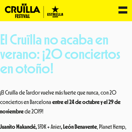
Saltar
al
El Cruïlla no acaba en
contenido
verano: ¡20 conciertos
en otoño!
¡El Cruïlla de Tardor vuelve más fuerte que nunca, con 20
conciertos en Barcelona
entre el 24 de octubre y el 29 de
noviembre
de 2019!
Juanito Makandé,
SFDK + Anier
, León Benavente
, Planet Hemp,