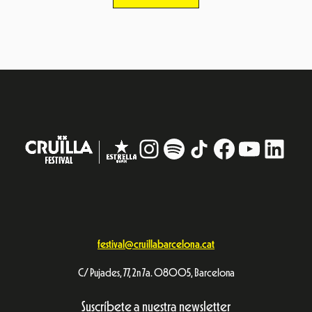
Instagram
#
TikTok
Facebook
YouTub
Linke
festival@cruillabarcelona.cat
C/ Pujades, 77, 2n 7a. 08005, Barcelona
Suscríbete a nuestra newsletter