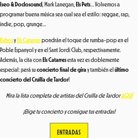
Iseo & Dodosound
, Mark Lanegan,
Els Pets
… Volvemos a
programar buena música sea cual sea el estilo: reggae, rap,
indie, pop, grunge…
Buhos
y
Els Catarres
pondrán el toque de rumba-pop en el
Poble Espanyol y en el Sant Jordi Club, respectivamente.
Además, la cita con
Els Catarres
esta vez es doblemente
especial: ¡será su
concierto final de gira
y también el
último
concierto del Cruïlla de Tardor
!
Mira la lista completa de artistas del Cruïlla de Tardor
AQUÍ
¡Elige tu concierto y consigue tus entradas!
ENTRADAS