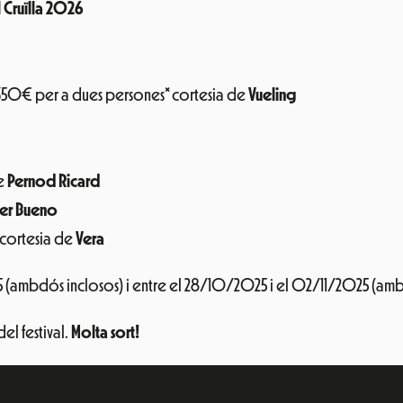
l Cruïlla 2026
 350€ per a dues persones* cortesia de
Vueling
de
Pernod Ricard
er Bueno
 cortesia de
Vera
(ambdós inclosos) i entre el 28/10/2025 i el 02/11/2025 (amb
l festival.
Molta sort!