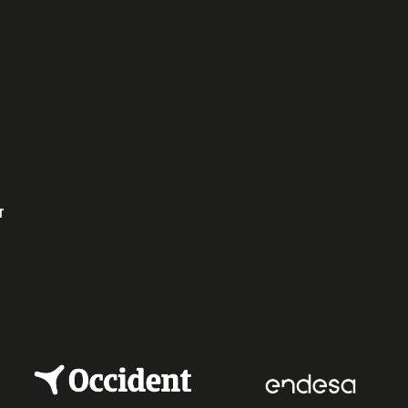
e
dIn
r