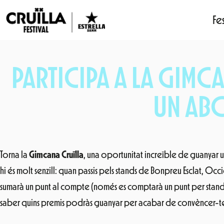
Fes
Vés
al
PARTICIPA A LA GIMCA
contingut
UN ABO
Torna la
Gimcana Cruïlla
, una oportunitat increïble de guanyar 
hi és molt senzill: quan passis pels stands de Bonpreu Esclat, Occid
sumarà un punt al compte (només es comptarà un punt per stand e
saber quins premis podràs guanyar per acabar de convèncer-t