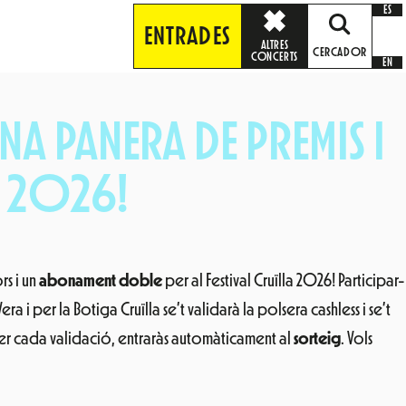
ES
ENTRADES
ALTRES
CERCADOR
CONCERTS
EN
NA PANERA DE PREMIS I
L 2026!
rs i un
abonament doble
per al Festival Cruïlla 2026! Participar-
a i per la Botiga Cruïlla se’t validarà la polsera cashless i se’t
per cada validació, entraràs automàticament al
sorteig
. Vols