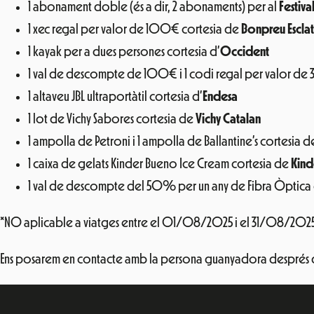
1 abonament doble (és a dir, 2 abonaments) per al
Festiva
1 xec regal per valor de 100€ cortesia de
Bonpreu Esclat
1 kayak per a dues persones cortesia d’
Occident
1 val de descompte de 100€ i 1 codi regal per valor de
1 altaveu JBL ultraportàtil cortesia d’
Endesa
1 lot de Vichy Sabores cortesia de
Vichy Catalan
1 ampolla de Petroni i 1 ampolla de Ballantine’s cortesia 
1 caixa de gelats Kinder Bueno Ice Cream cortesia de
Kind
1 val de descompte del 50% per un any de Fibra Òptica
*NO aplicable a viatges entre el 01/08/2025 i el 31/08/2025 
Ens posarem en contacte amb la persona guanyadora després de