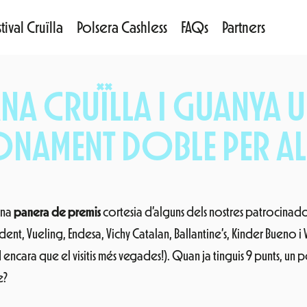
tival Cruïlla
Polsera Cashless
FAQs
Partners
NA CRUÏLLA I GUANYA U
NAMENT DOBLE PER A
una
panera de premis
cortesia d’alguns dels nostres patrocinado
ent, Vueling, Endesa, Vichy Catalan, Ballantine’s, Kinder Bueno i Ver
ncara que el visitis més vegades!). Quan ja tinguis 9 punts, un 
e?