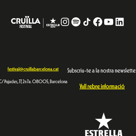
Instagram
#
TikTok
Facebook
YouTub
Linke
festival@cruillabarcelona.cat
Subscriu-te a la nostra newslette
C/ Pujades, 77, 2n 7a. 08005, Barcelona
Vull rebre informació