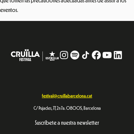
que tomen las precauciones adecuadas antes de asistir a los
eventos.
Instagram
#
TikTok
Facebook
YouTub
Linke
festival@cruillabarcelona.cat
C/ Pujades, 77, 2n 7a. 08005, Barcelona
Suscríbete a nuestra newsletter