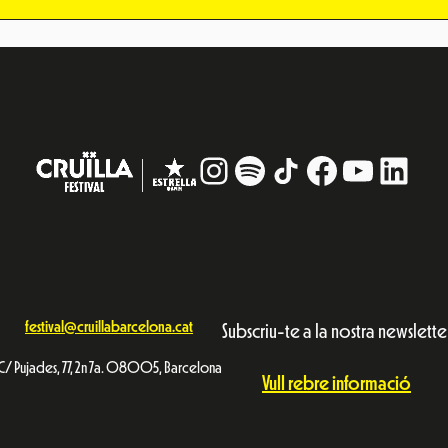
Instagram
#
TikTok
Facebook
YouTub
Linke
festival@cruillabarcelona.cat
Subscriu-te a la nostra newslette
C/ Pujades, 77, 2n 7a. 08005, Barcelona
Vull rebre informació