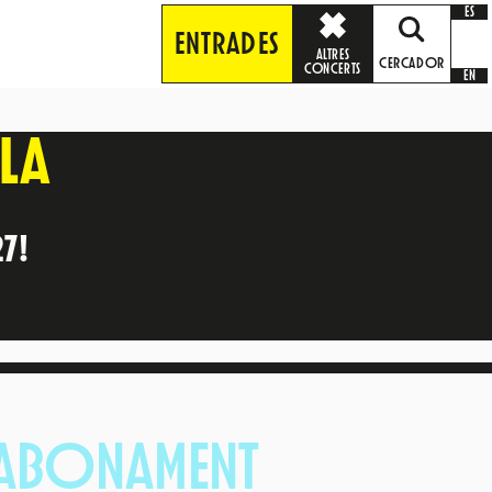
ES
ENTRADES
ALTRES
CERCADOR
CONCERTS
EN
LLA
27!
ABONAMENT