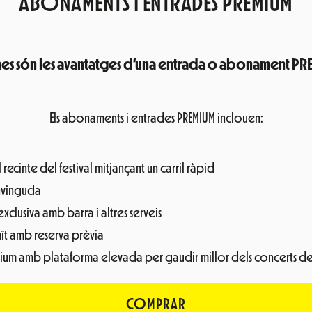
ABONAMENTS I ENTRADES PREMIUM
es són les avantatges d’una entrada o abonament PR
Els abonaments i entrades PREMIUM inclouen:
 recinte del festival mitjançant un carril ràpid
nvinguda
xclusiva amb barra i altres serveis
ït amb reserva prèvia
ium amb plataforma elevada per gaudir millor dels concerts de l
COMPRAR