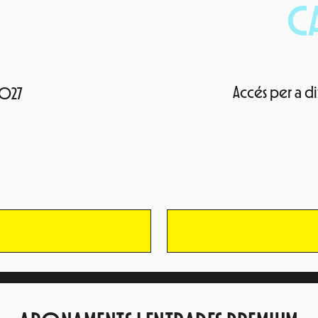
C
Accés per a di
2027