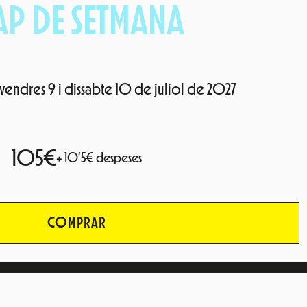
AP DE SETMANA
vendres 9 i dissabte 10 de juliol de 2027
105€
+ 10’5€ despeses
COMPRAR