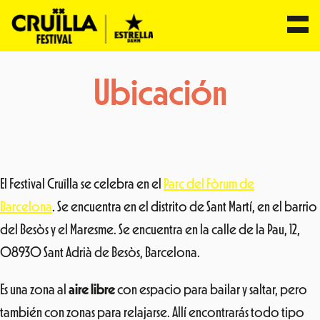
Saltar
Ubicación
al
contenido
El Festival Cruïlla se celebra en el
Parc del Fòrum de
Barcelona
.
Se encuentra en el distrito de Sant Martí, en el barrio
del Besòs y el Maresme. Se encuentra en la calle de la Pau, 12,
08930 Sant Adrià de Besòs, Barcelona.
Es una zona al
aire libre
con espacio para bailar y saltar, pero
también con zonas para relajarse. Allí encontrarás todo tipo