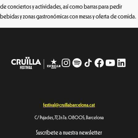
de conciertos y actividades, así como barras para pedir
bebidas y zonas gastronómicas con mesas y oferta de comida.
Instagram
#
TikTok
Facebook
YouTub
Linke
festival@cruillabarcelona.cat
C/ Pujades, 77, 2n 7a. 08005, Barcelona
Suscríbete a nuestra newsletter