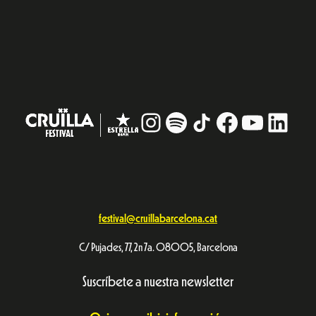
Instagram
#
TikTok
Facebook
YouTub
Linke
festival@cruillabarcelona.cat
C/ Pujades, 77, 2n 7a. 08005, Barcelona
Suscríbete a nuestra newsletter