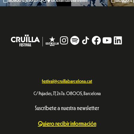
sábado 12 julio 23:00
Escenari Estrella Damm
sábado 12
VIDEO
Instagram
#
TikTok
Facebook
YouTub
Linke
festival@cruillabarcelona.cat
C/ Pujades, 77, 2n 7a. 08005, Barcelona
Suscríbete a nuestra newsletter
Quiero recibir información