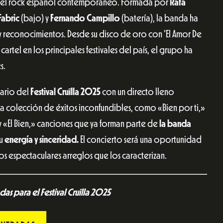
 del rock español contemporáneo. Formada por
Rafa
Fabric
(bajo) y
Fernando Campillo
(batería), la banda ha
 y reconocimientos. Desde su disco de oro con ‘El Amor De
artel en los principales festivales del país, el grupo ha
s.
nario del
Festival Cruïlla
2025
con un directo lleno
 una colección de éxitos inconfundibles, como «Bien por ti,»
«El Bien,» canciones que ya forman parte de
la banda
su
energía y sinceridad.
El concierto será una oportunidad
os espectaculares arreglos que los caracterizan.
as para el Festival Cruïlla 2025