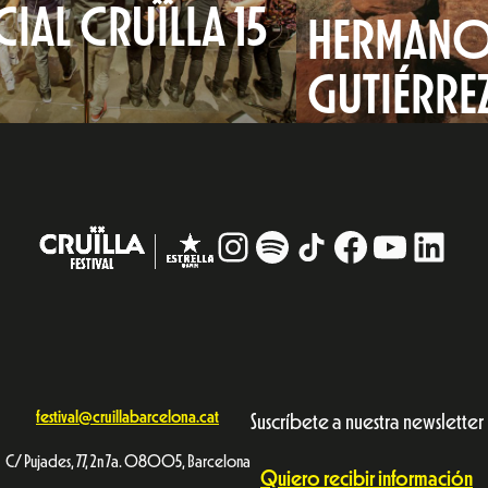
CIAL CRUÏLLA 15
HERMANO
S
GUTIÉRRE
Instagram
#
TikTok
Facebook
YouTub
Linke
festival@cruillabarcelona.cat
Suscríbete a nuestra newsletter
C/ Pujades, 77, 2n 7a. 08005, Barcelona
Quiero recibir información