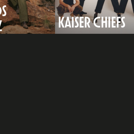
S
KAISER CHIEFS
Z
e
dIn