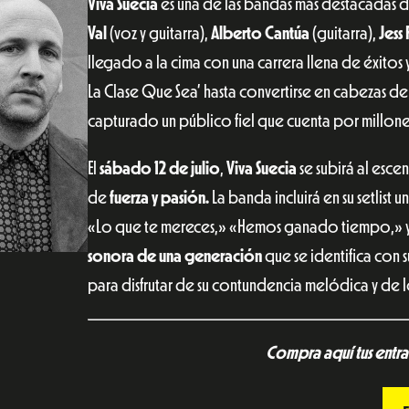
Viva Suecia
es una de las bandas más destacadas
Val
(voz y guitarra),
Alberto Cantúa
(guitarra),
Jess 
llegado a la cima con una carrera llena de éxitos
La Clase Que Sea’ hasta convertirse en cabezas de c
capturado un público fiel que cuenta por millone
El
sábado
12 de julio
,
Viva Suecia
se subirá al esce
de
fuerza y pasión.
La banda incluirá en su setlist
«Lo que te mereces,» «Hemos ganado tiempo,» y 
sonora de una generación
que se identifica con 
para disfrutar de su contundencia melódica y de l
Compra aquí tus entrad