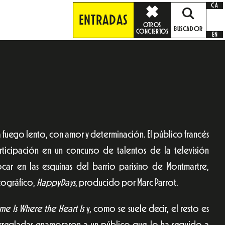
CA
ENTRADAS
OTROS
BUSCADOR
CONCIERTOS
EN
 fuego lento, con amor y determinación. El público francés
rticipación en un concurso de talentos de la televisión
ocar en las esquinas del barrio parisino de Montmartre,
cográfico,
HappyDays
, producido por Marc Parrot.
e Is Where the Heart Is
y, como se suele decir, el resto es
e arregladas enamoraron a un público que lo ha seguido a