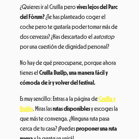
¿Quieres ir al Cruïlla pero
vives lejos del Parc
del Fòrum?
¿Te has planteado coger el
coche pero te gustaría poder tomar más de
dos cervezas? ¿Has descartado el
autostop
por una cuestión de dignidad personal?
No hay de qué preocuparse, porque ahora
tienes el
Cruïlla BusUp, una manera fácil y
cómoda de ir y volver del festival.
Es muy sencillo: Entras a la página de
Cruïlla y
BusUp
. Miras las
rutas disponibles
y escoges la
que más te convenga. ¿Ninguna ruta pasa
cerca de tu casa? ¡Puedes
proponer una ruta
nueva
y la gente se unirá!