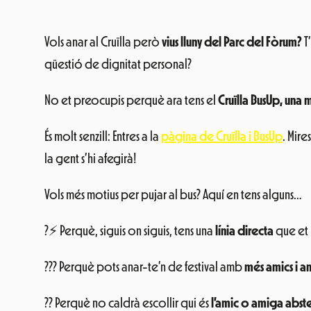
Vols anar al Cruïlla però
vius lluny del Parc del Fòrum?
T
qüestió de dignitat personal?
No et preocupis perquè ara tens el
Cruïlla BusUp, una 
És molt senzill: Entres a la
pàgina de Cruïlla i BusUp
. Mire
la gent s’hi afegirà!
Vols més motius per pujar al bus? Aquí en tens alguns…
?⚡ Perquè, siguis on siguis, tens una
línia directa
que et 
??? Perquè pots anar-te’n de festival amb
més amics i a
?? Perquè no caldrà escollir qui és
l’amic o amiga abst