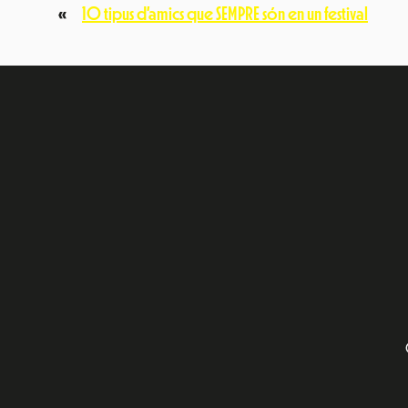
«
10 tipus d’amics que SEMPRE són en un festival