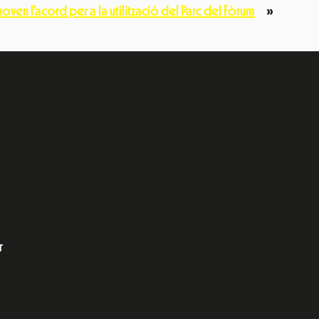
enoven l’acord per a la utilització del Parc del Fòrum
»
e
dIn
r