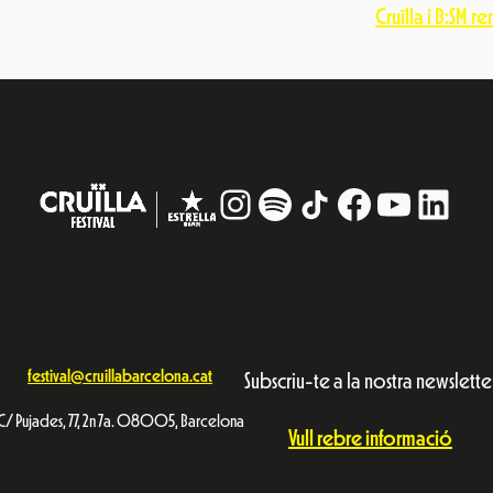
Cruïlla i B:SM r
Instagram
#
TikTok
Facebook
YouTub
Linke
festival@cruillabarcelona.cat
Subscriu-te a la nostra newslette
C/ Pujades, 77, 2n 7a. 08005, Barcelona
Vull rebre informació