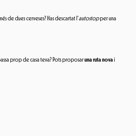
és de dues cerveses? Has descartat l’
autostop
per una
a passa prop de casa teva? Pots proposar
una ruta nova
i