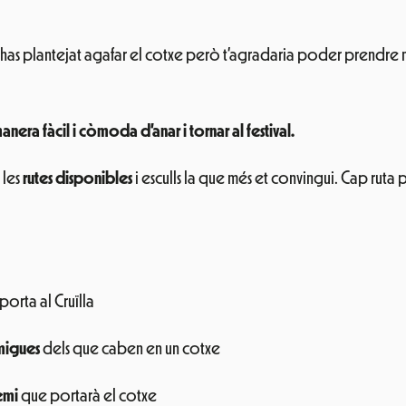
’has plantejat agafar el cotxe però t’agradaria poder prendre m
manera fàcil i còmoda d’anar i tornar al festival.
s les
rutes disponibles
i esculls la que més et convingui. Cap rut
porta al Cruïlla
migues
dels que caben en un cotxe
emi
que portarà el cotxe