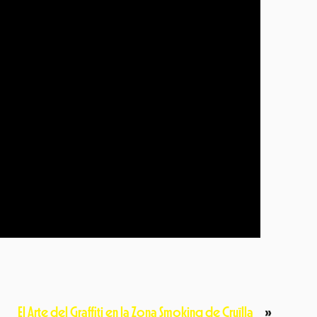
El Arte del Graffiti en la Zona Smoking de Cruïlla
»