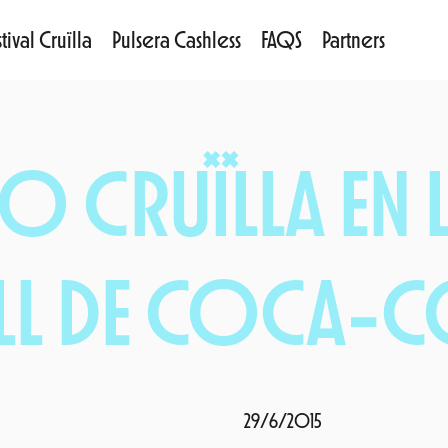
tival Cruïlla
Pulsera Cashless
FAQS
Partners
 CRUÏLLA EN 
L DE COCA-C
29/6/2015