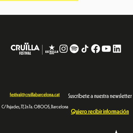
Instagram
#
TikTok
Facebook
YouTub
Linke
festival@cruillabarcelona.cat
Suscríbete a nuestra newsletter
C/ Pujades, 77, 2n 7a. 08005, Barcelona
Quiero recibir información