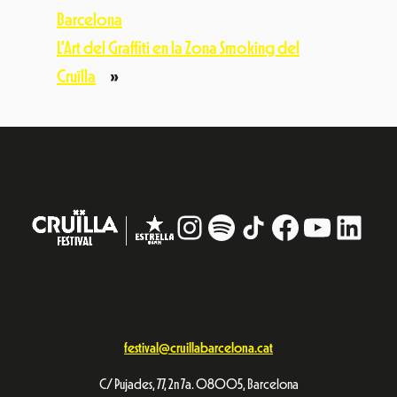
Barcelona
L’Art del Graffiti en la Zona Smoking del
Cruïlla
»
Instagram
#
TikTok
Facebook
YouTub
Linke
festival@cruillabarcelona.cat
C/ Pujades, 77, 2n 7a. 08005, Barcelona