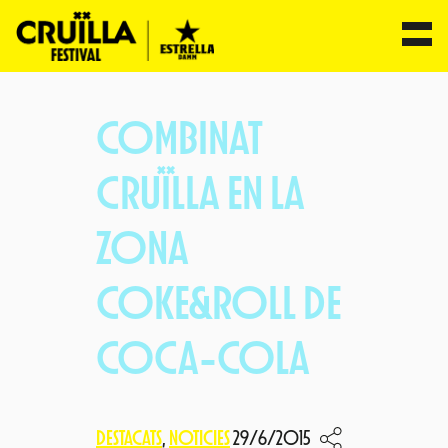
Vés
al
COMBINAT
contingut
CRUÏLLA EN LA
ZONA
COKE&ROLL DE
COCA-COLA
DESTACATS
, 
NOTICIES
29/6/2015