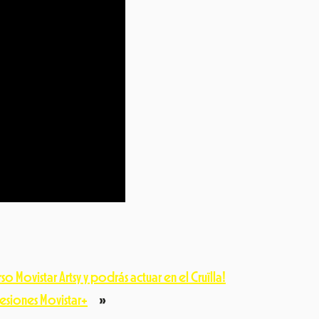
o Movistar Artsy y podrás actuar en el Cruïlla!
esiones Movistar+
»