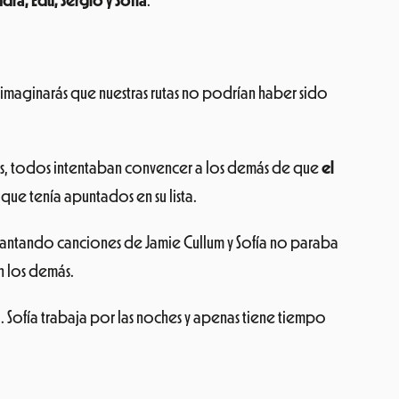
ndra, Edu, Sergio y Sofía
.
 imaginarás que nuestras rutas no podrían haber sido
es, todos intentaban convencer a los demás de que
el
que tenía apuntados en su lista.
n cantando canciones de Jamie Cullum y Sofía no paraba
n los demás.
o. Sofía trabaja por las noches y apenas tiene tiempo