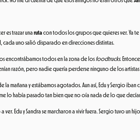
ick. No me di cuenta de que esos amigos no eran otros que
Sa
er es trazar una
ruta
con todos los grupos que quieres ver. Ya te
l, cada uno salió disparado en direcciones distintas.
 nos encontrábamos todos en la zona de los
foodtrucks
. Entonc
ían razón, pero nadie quería perderse ninguno de los artistas 
 5 de la mañana y estábamos agotados. Aun así, Edu y Sergio iba
 me lo había pasado tan bien que no oía nada de lo que decía
ver. Edu y Sandra se marcharon a vivir fuera. Sergio tuvo un hij