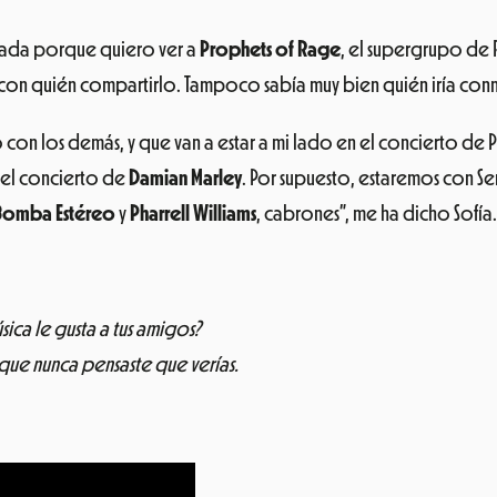
ntrada porque quiero ver a
Prophets of Rage
, el supergrupo de R
on quién compartirlo. Tampoco sabía muy bien quién iría conmi
con los demás, y que van a estar a mi lado en el concierto de 
 el concierto de
Damian Marley
. Por supuesto, estaremos con S
Bomba Estéreo
y
Pharrell Williams
, cabrones”, me ha dicho Sofía.
ica le gusta a tus amigos?
que nunca pensaste que verías.