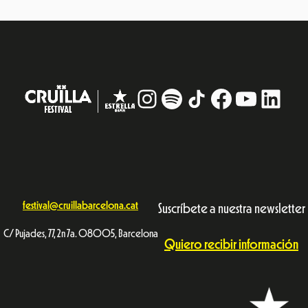
Instagram
#
TikTok
Facebook
YouTub
Linke
festival@cruillabarcelona.cat
Suscríbete a nuestra newsletter
C/ Pujades, 77, 2n 7a. 08005, Barcelona
Quiero recibir información