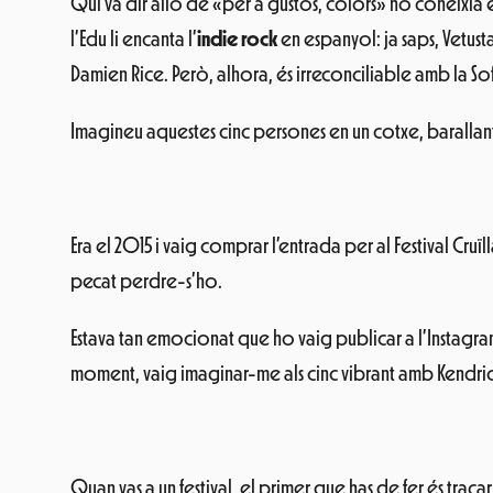
Qui va dir allò de «per a gustos, colors» no coneixia e
l’Edu li encanta l’
indie rock
en espanyol: ja saps, Vetust
Damien Rice. Però, alhora, és irreconciliable amb la Sof
Imagineu aquestes cinc persones en un cotxe, barallant-s
Era el 2015 i vaig comprar l’entrada per al Festival Cru
pecat perdre-s’ho.
Estava tan emocionat que ho vaig publicar a l’Instagram
moment, vaig imaginar-me als cinc vibrant amb Kendric
Quan vas a un festival, el primer que has de fer és traça