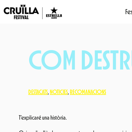
Fes
Vés
al
contingut
COM DESTRU
DESTACATS
, 
NOTICIES
, 
RECOMANACIONS
T’explicaré una història.