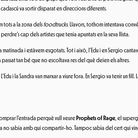
 cadascú va sortir disparat en direccions diferents.
m tots a la zona dels
foodtrucks
. Llavors, tothom intentava conv
rdre’s cap dels artistes que tenia apuntats en la seva llista.
 la matinada i estàvem esgotats. Tot i això, l’Edu i en Sergio can
a passat tan bé que no escoltava res del què deien els altres.
Edu i la Sandra van marxar a viure fora. En Sergio va tenir un fill. 
g comprar l’entrada perquè vull veure
Prophets of Rage
, el super
no sabia amb qui compartir-ho. Tampoc sabia del cert qui vindr