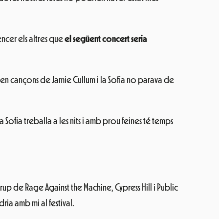
èncer els altres que
el següent concert seria
taven cançons de Jamie Cullum i la Sofia no parava de
La Sofia treballa a les nits i amb prou feines té temps
grup de Rage Against the Machine, Cypress Hill i Public
ia amb mi al festival.