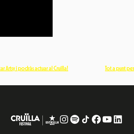
r Artsy i podràs actuar al Cruïlla!
Tot a punt per
Instagram
#
TikTok
Facebook
YouTub
Linke