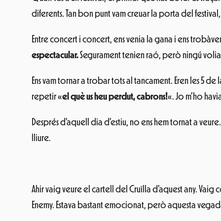
diferents. Tan bon punt vam creuar la porta del festival,
Entre concert i concert, ens venia la gana i ens trobàve
espectacular.
Segurament tenien raó, però ningú volia pe
Ens vam tornar a trobar tots al tancament. Eren les 5 de
repetir «
el què us heu perdut, cabrons!
«. Jo m’ho havi
Després d’aquell dia d’estiu, no ens hem tornat a veure. L’
lliure.
Ahir vaig veure el cartell del Cruïlla d’aquest any. Vai
Enemy. Estava bastant emocionat, però aquesta vegada 