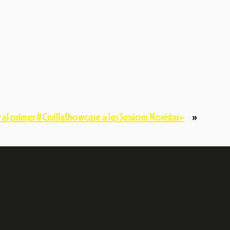
 al primer #CruïllaShowcase a les Sessions Movistar+
»
e
dIn