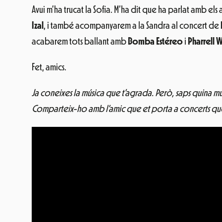
Avui m’ha trucat la Sofia. M’ha dit que ha parlat amb el
Izal
, i també acompanyarem a la Sandra al concert de
acabarem tots ballant amb
Bomba Estéreo
i
Pharrell W
Fet, amics.
Ja coneixes la música que t’agrada. Però, saps quina mús
Comparteix-ho amb l’amic que et porta a concerts que