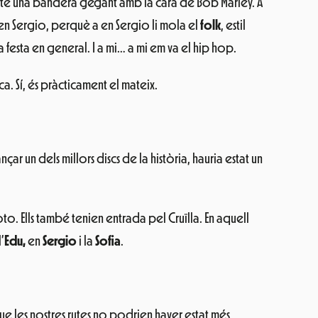
 té una bandera gegant amb la cara de Bob Marley. A
 en Sergio, perquè a en Sergio li mola el
folk
, estil
la festa en general. I a mi… a mi em va el hip hop.
a. Sí, és pràcticament el mateix.
nçar un dels millors discs de la història, hauria estat un
o. Ells també tenien entrada pel Cruïlla. En aquell
l’
Edu,
en
Sergio
i la
Sofia
.
ue les nostres rutes no podrien haver estat més