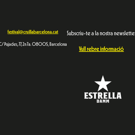
festival@cruillabarcelona.cat
Subscriu-te a la nostra newslette
C/ Pujades, 77, 2n 7a. 08005, Barcelona
Vull rebre informació