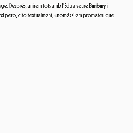
 Rage. Després, anirem tots amb l’Edu a veure
Bunbury
i
rd
però, cito textualment, «només si em prometeu que