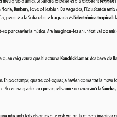
l meu grup d’amics. La Sandra es passa el dia escoltant
reggae
i
a Morla, Bunbury, Love of Lesbian. De vegades, l’Edu s’entén amb
ia, perquè a la Sofia el que li agrada és
l’electrònica tropical
i 
e per canviar la música. Ara imagineu-les en un festival de músic
ïlla quan vaig veure que hi actuava
Kendrick Lamar
. Acabava de lla
. En poc temps, quatre col·legues ja havien comentat la meva fot
k. No em vaig adonar que aquells amics no eren sinó la
Sandra,
r
una ruta
amb tots els grups que vols veure. Ja et pots imaginar q