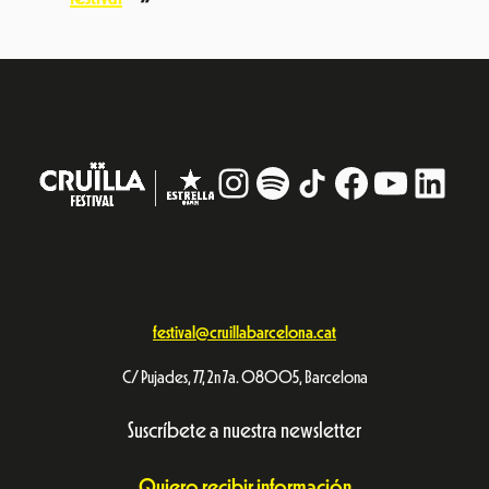
Instagram
#
TikTok
Facebook
YouTub
Linke
festival@cruillabarcelona.cat
C/ Pujades, 77, 2n 7a. 08005, Barcelona
Suscríbete a nuestra newsletter
Quiero recibir información