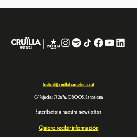
Instagram
#
TikTok
Facebook
YouTub
Linke
festival@cruillabarcelona.cat
C/ Pujades, 77, 2n 7a. 08005, Barcelona
Suscríbete a nuestra newsletter
Quiero recibir información