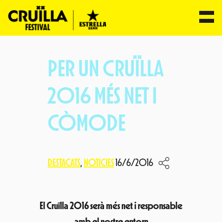
Vés
al
PER UN CRUÏLLA
contingut
2016 MÉS NET I
CÒMODE
DESTACATS
, 
NOTICIES
16/6/2016
El Cruïlla 2016 serà més net i responsable
amb el nostre entorn