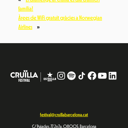
família!
Àrees de WiFi gratuit gràcies a Norwegian
Airlines
»
Instagram
#
TikTok
Facebook
YouTub
Linke
festival@cruillabarcelona.cat
C/ Pujades, 77, 2n 7a. 08005, Barcelona