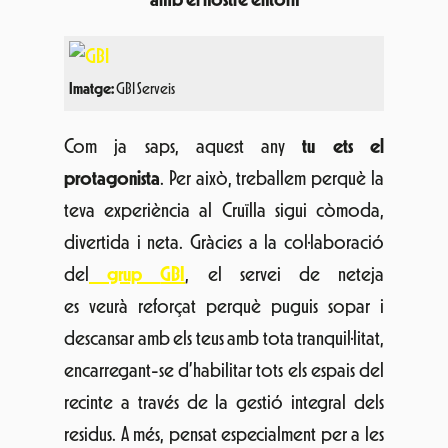
Imatge:
GBI Serveis
Com ja saps, aquest any
tu ets el
protagonista
. Per això, treballem perquè la
teva experiència
al Cruïlla
sigui còmoda,
divertida i neta. Gràcies a la col·laboració
del
grup
GBI
, el servei de neteja
es veurà reforçat
perquè
puguis sopar i
descansar amb els teus amb tota tranquil·litat,
encarregant-se d’habilitar tots els espais del
recinte a través de la gestió integral dels
residus. A més, pensat especialment per a les