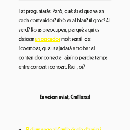
I et preguntaràs: Però, què és el que va en
cada contenidor? Això va al blau? Al groc? Al
verd? No us preocupeu, perquè aquí us
deixem
un cercador
molt senzill de
Ecoembes, que us ajudarà a trobar el
contenidor correcte i així no perdre temps
entre concert i concert. Fàcil, oi?
En veiem aviat, Cruïllerxs!
«
El diumenge al Cruïlla és dia d’amics i