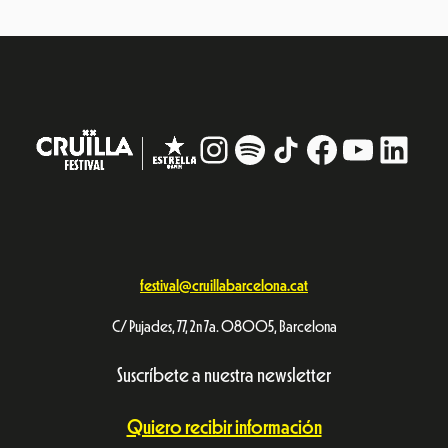
Instagram
#
TikTok
Facebook
YouTub
Linke
festival@cruillabarcelona.cat
C/ Pujades, 77, 2n 7a. 08005, Barcelona
Suscríbete a nuestra newsletter
Quiero recibir información