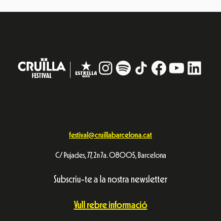
Instagram
#
TikTok
Facebook
YouTub
Linke
festival@cruillabarcelona.cat
C/ Pujades, 77, 2n 7a. 08005, Barcelona
Subscriu-te a la nostra newsletter
Vull rebre informació