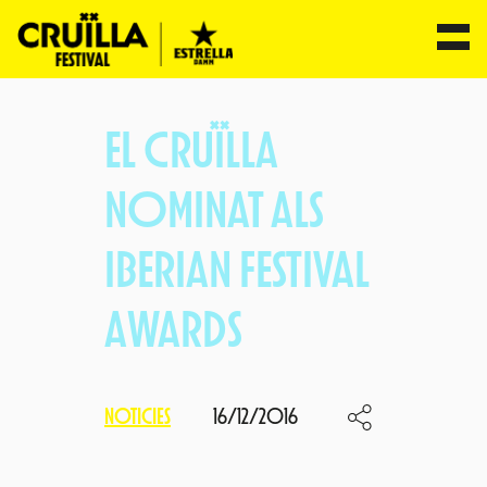
Vés
al
EL CRUÏLLA
contingut
NOMINAT ALS
IBERIAN FESTIVAL
AWARDS
NOTICIES
16/12/2016