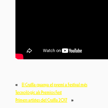
«
El Cruïlla guanya el premi a Festival més
Tecnològic als Premios Fest
Primers artistes del Cruïlla 2017
»