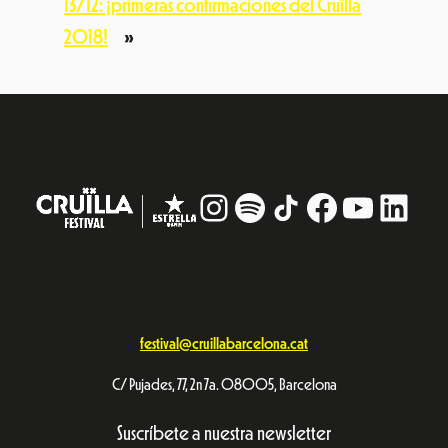
13/12: ¡primeras confirmaciones del Cruïlla
2018!
»
Instagram
#
TikTok
Facebook
YouTub
Linke
festival@cruillabarcelona.cat
C/ Pujades, 77, 2n 7a. 08005, Barcelona
Suscríbete a nuestra newsletter