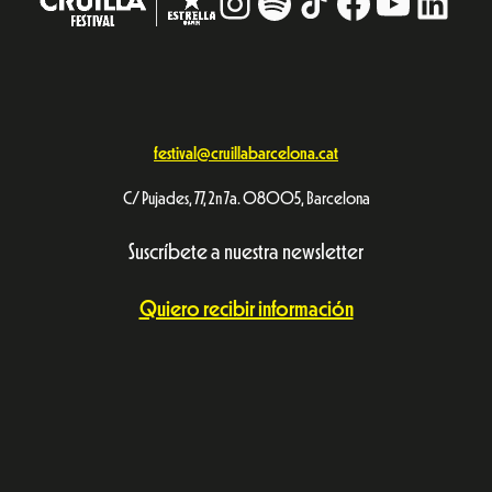
Instagram
#
TikTok
Facebook
YouTub
Linke
festival@cruillabarcelona.cat
C/ Pujades, 77, 2n 7a. 08005, Barcelona
Suscríbete a nuestra newsletter
Quiero recibir información