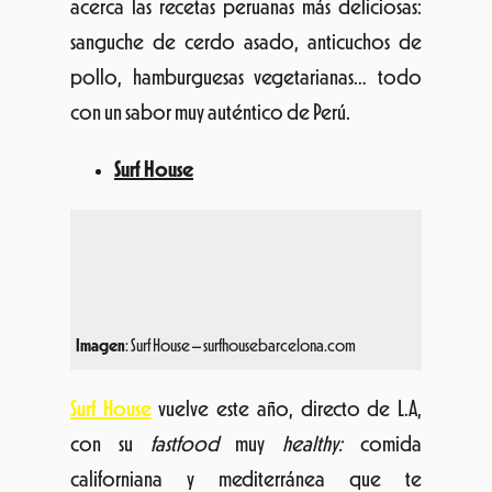
Surf House
Imagen
: Surf House – surfhousebarcelona.com
Surf House
vuelve este año, directo de L.A,
con su
fastfood
muy
healthy:
comida
californiana y mediterránea que te
conquistará al primer bocado.
La Caseta Verda