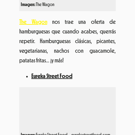
Imagen:
The Wagon
The Wagon
nos trae una oferta de
hamburguesas que cuando acabes, querrás
repetir. Hamburguesas clásicas, picantes,
vegetarianas, nachos con guacamole,
patatas fritas… ¡y más!
Eureka Street Food
Imagen:
Eureka Street Food – eurekastreetfood.com
Con un aire muy surfero,
Eureka Street Food
te ofrece una selección de tacos con un