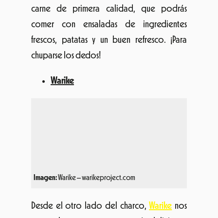
chuparse los dedos!
Warike
Imagen:
Warike – warikeproject.com
Desde el otro lado del charco,
Warike
nos
acerca las recetas peruanas más deliciosas:
sanguche de cerdo asado, anticuchos de
pollo, hamburguesas vegetarianas… todo
con un sabor muy auténtico de Perú.