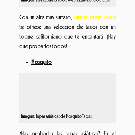
toque californiano que te encantará. ¡Hay
que probarlos todos!
Mosquito
Imagen:
Tapas asiáticas de Mosquito Tapas.
¿Has probado las tapas asiáticas? En el
foodtruck de
Mosquito
podrás comer
yakisoba, mochis, fideos o sus famosos
dumplings,
unas empanadas orientales