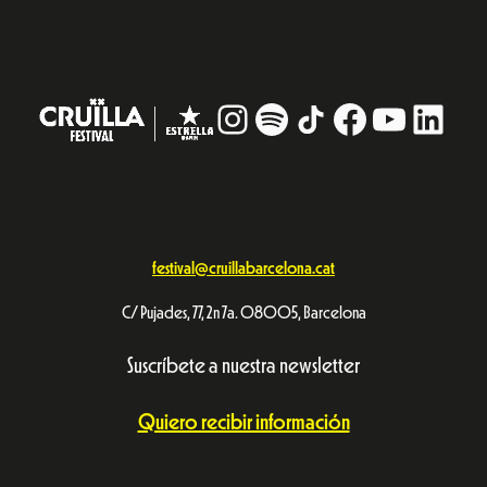
Instagram
#
TikTok
Facebook
YouTub
Linke
festival@cruillabarcelona.cat
C/ Pujades, 77, 2n 7a. 08005, Barcelona
Suscríbete a nuestra newsletter
Quiero recibir información