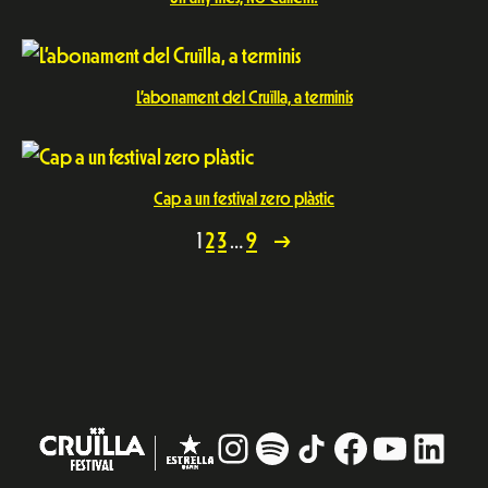
L’abonament del Cruïlla, a terminis
Cap a un festival zero plàstic
1
2
3
…
9
→
Instagram
#
TikTok
Facebook
YouTub
Linke