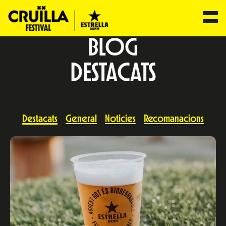
BLOG
DESTACATS
Destacats
General
Noticies
Recomanacions