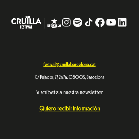
Instagram
#
TikTok
Facebook
YouTub
Linke
festival@cruillabarcelona.cat
C/ Pujades, 77, 2n 7a. 08005, Barcelona
Suscríbete a nuestra newsletter
Quiero recibir información