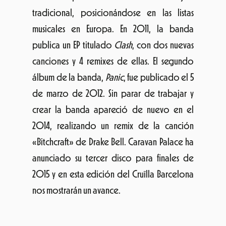
O RAPPA
O Rappa, es una banda brasileña de
reggae-rock de Río de Janeiro, Brasil. La
banda combina estilos como el rock,
reggae, funk, hip hop y samba y sus letras
contienen protestas contra las
desigualdades sociales existentes en su país.
La banda ha sido nominada a los premios
Grammy y ha actuado en festivales como el
Lollapalooza. Ahora pasarán por Barcelona
para presentar su último disco
Nunca teme
fim
. Con su música esculpida en dub, rabia,