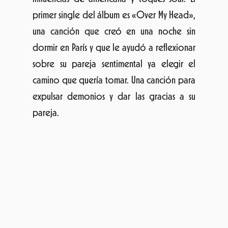
expulsar demonios y dar las gracias a su
pareja.
THE CAT EMPIRE
Este combo australiano formado en 1999 es
un epítome del multiculturalismo, entendido
éste desde una fusión que podríamos llamar
funk si nos ponemos reduccionistas, pero
que se acerca también al reggae, jazz, rock y
ska, todo ello, sobre todo en directo,
creando una atmósfera de carnaval y que