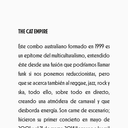
desborda energía. Son carne de escenario;
hicieron su primer concierto en mayo de
2001 y el 21 de marzo 2014 llegaron a las mil
actuaciones. Hasta ese día habían tocado en
veinte países y vendido más de un millón y
medio de copias de sus discos. Oficialmente
son un sexteto, aunque cuando giran suelen
sumar un par de trompetas a su combo de
guitarras, percusiones, trombones y saxos
barítonos. Han publicado seis álbumes
desde que salió su debut homónimo en
2003, el último de ellos
Steal The Light
, en
2013.