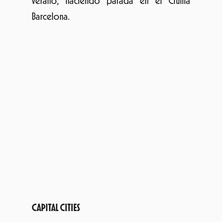
verano, haciendo parada en el Cruïlla
Barcelona.
CAPITAL CITIES
Capital Cities, el dúo integrado por Ryan
Merchant y Sebú Simonian, están de moda.
Todo lo que les rodea nos gusta: su estética,
sus videoclips y por supuesto su música. La
banda de indie pop que se originó en Los