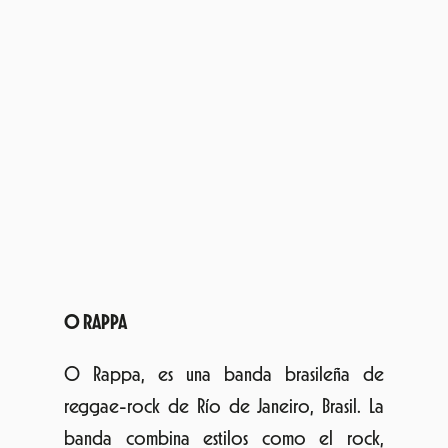
rock y poesía, la banda carioca llena
estadios en su país y prueba de ello es que
el primer single del nuevo disco tiene más
de 5 millones de visitas en YouTube. Con su
nuevo disco, O Rappa intenta explicar la
fuerza innata de los brasileños para luchar en
su día a día. En su nueva gira además, el
grupo presenta un show donde el escenario
tiene una gran importancia, y se llena de
telas con imágenes proyectadas y fruto de un
trabajo conjunto de dirección de arte entre
DUO2 (escenarios de Ozzy Osbourne y Rod
Stewart) y de Cassio Amarante (dirección de
arte de películas como «Central do Brasil» o