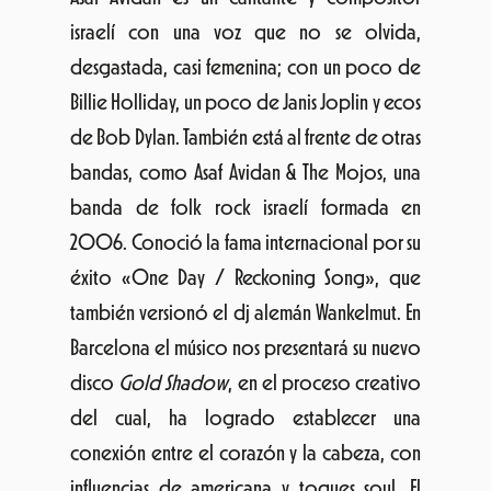
banda de folk rock israelí formada en
2006. Conoció la fama internacional por su
éxito «One Day / Reckoning Song», que
también versionó el dj alemán Wankelmut. En
Barcelona el músico nos presentará su nuevo
disco
Gold Shadow
, en el proceso creativo
del cual, ha logrado establecer una
conexión entre el corazón y la cabeza, con
influencias de americana y toques soul. El
primer single del álbum es «Over My Head»,
una canción que creó en una noche sin
dormir en París y que le ayudó a reflexionar
sobre su pareja sentimental ya elegir el
camino que quería tomar. Una canción para