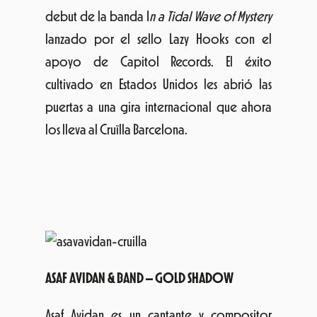
los lleva al Cruïlla Barcelona.
ASAF AVIDAN & BAND – GOLD SHADOW
Asaf Avidan es un cantante y compositor
israelí con una voz que no se olvida,
desgastada, casi femenina; con un poco de
Billie Holliday, un poco de Janis Joplin y ecos
de Bob Dylan. También está al frente de otras
bandas, como Asaf Avidan & The Mojos, una