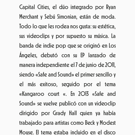
Ángeles, debutó con su EP lanzado de
manera independiente el 7 de junio de 2011,
siendo «Safe and Sound» el primer sencillo y
el más exitoso, seguido por el tema
«Kangaroo court «. En 2013 «Safe and
Sound» se vuelve publicó con un videoclip
dirigido por Grady Hall quien ya había
trabajado para artistas como Beck y Modest
Mouse. El tema estaba incluido en el disco
debut de la banda I
n a Tidal Wave of Mystery
lanzado por el sello Lazy Hooks con el
apoyo de Capitol Records. El éxito
cultivado en Estados Unidos les abrió las
puertas a una gira internacional que ahora