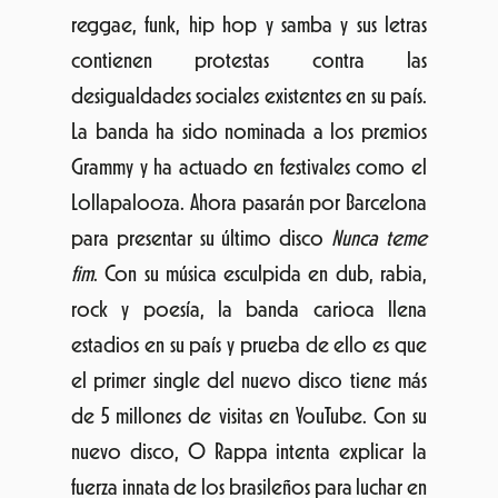
«Som y Fúria», el escenario se convierte en
una experiencia aumentada de la
presentación de la banda.
«
El Cruïlla Barcelona cambia el logotipo y
la imagen en la 6ª edición
El RACC y el Cruïlla renuevan el acuerdo de
colaboración
»