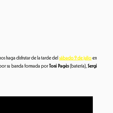
os haga disfrutar de la tarde del
sábado 9 de julio
en
por su banda formada por
Toni Pagès
(batería),
Sergi