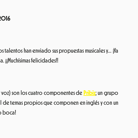
 2016
 talentos han enviado sus propuestas musicales y… ¡Ya
. ¡¡Muchísimas felicidades!!
y voz) son los cuatro componentes de
Pribiz
; un grupo
nal de temas propios que componen en inglés y con un
do boca!