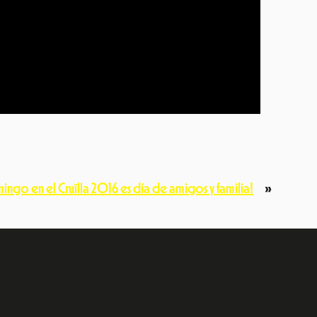
mingo en el Cruïlla 2016 es día de amigos y familia!
»
e
dIn