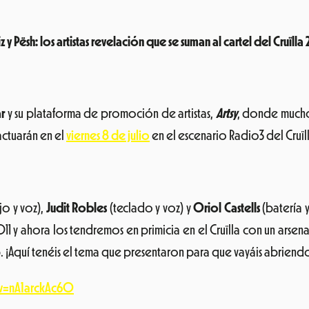
iz y Pësh: los artistas revelación que se suman al cartel del Cruïlla
ar
y su plataforma de promoción de artistas,
Artsy
, donde muchos
actuarán en el
viernes 8 de julio
en el escenario Radio3 del Cruïlla
jo y voz),
Judit Robles
(teclado y voz) y
Oriol Castells
(batería 
y ahora los tendremos en primicia en el Cruïlla con un arse
op. ¡Aquí tenéis el tema que presentaron para que vayáis abrien
v=nA1arckAc60