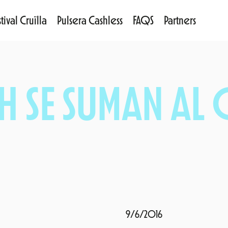
tival Cruïlla
Pulsera Cashless
FAQS
Partners
SH SE SUMAN AL 
9/6/2016