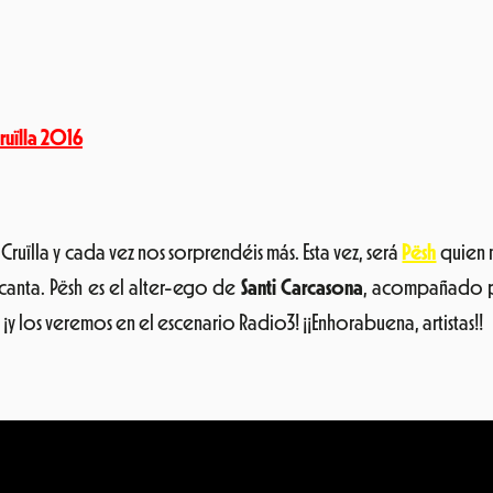
ruïlla 2016
ruïlla y cada vez nos sorprendéis más. Esta vez, será
Pësh
quien n
canta. Pësh es el alter-ego de
Santi Carcasona
, acompañado 
¡y los veremos en el escenario Radio3! ¡¡Enhorabuena, artistas!!