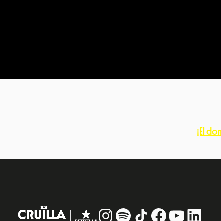
¡El do
Instagram
#
TikTok
Facebook
YouTub
Linke