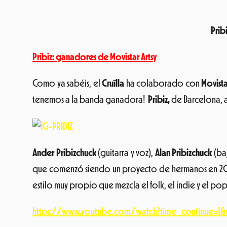
Prib
Pribiz: ganadores de Movistar Artsy
Como ya sabéis, el
Cruïlla
ha colaborado con
Movist
tenemos a la banda ganadora!
Pribiz,
de Barcelona, 
Ander Pribizchuck
(guitarra y voz),
Alan Pribizchuck
(ba
que comenzó siendo un proyecto de hermanos en 2011 
estilo muy propio que mezcla el folk, el indie y el p
https://www.youtube.com/watch?time_continue=1&