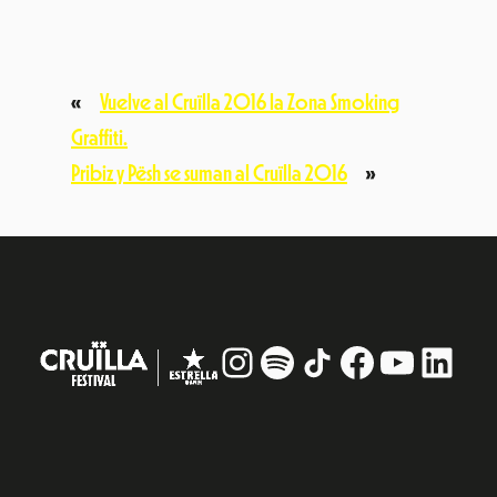
«
Vuelve al Cruïlla 2016 la Zona Smoking
Graffiti.
Pribiz y Pësh se suman al Cruïlla 2016
»
Instagram
#
TikTok
Facebook
YouTub
Linke