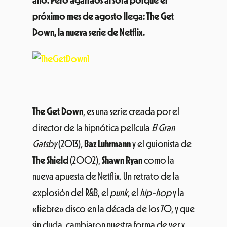
año. Pero agarraos al sofá porque el
próximo mes de agosto llega: The Get
Down, la nueva serie de Netflix.
The Get Down
, es una serie creada por el
director de la hipnótica película
El Gran
Gatsby
(2013)
,
Baz Luhrmann
y el guionista de
The Shield
(2002),
Shawn Ryan
como la
nueva apuesta de Netflix. Un retrato de la
explosión del R&B, el
punk,
el
hip-hop
y la
«fiebre» disco en la década de los 70, y que
sin duda, cambiaron nuestra forma de ver y