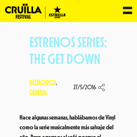
Saltar
al
ESTRENOS SERIES:
contenido
THE GET DOWN
DESTACADOS
, 
27/5/2016
GENERAL
Hace algunas semanas, hablábamos de Vinyl
como la serie musicalmente más salvaje del