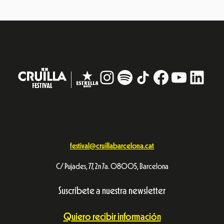
Instagram
#
TikTok
Facebook
YouTub
Linke
festival@cruillabarcelona.cat
C/ Pujades, 77, 2n 7a. 08005, Barcelona
Suscríbete a nuestra newsletter
Quiero recibir información