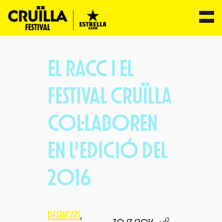
Vés
al
EL RACC I EL
contingut
FESTIVAL CRUÏLLA
COL·LABOREN
EN L'EDICIÓ DEL
2016
DESTACATS
, 