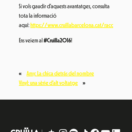
Si vols gaudir d’aquests avantatges, consulta
tota la informació
aquí:
https://www.cruillabarcelona.cat/racc
Ens veiem al
#Cruïlla2016
!
«
Amy: La chica detrás del nombre
Vinyl: una sèrie d’alt voltatge
»