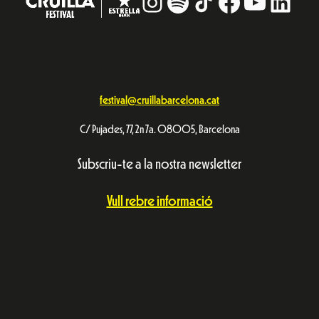
Instagram
#
TikTok
Facebook
YouTub
Linke
festival@cruillabarcelona.cat
C/ Pujades, 77, 2n 7a. 08005, Barcelona
Subscriu-te a la nostra newsletter
Vull rebre informació