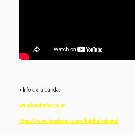
+ Info de la banda:
www.katchafire.co.nz
https://www.facebook.com/katchafireband