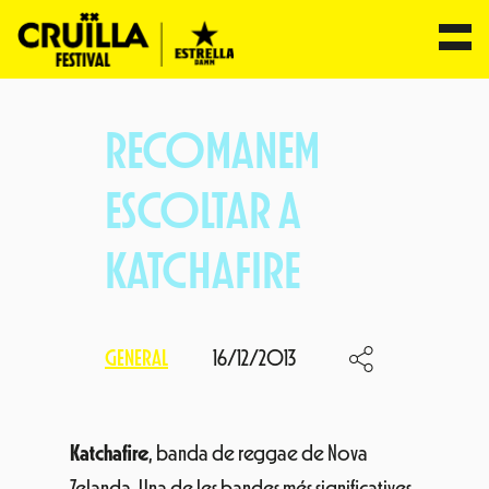
Vés
al
RECOMANEM
contingut
ESCOLTAR A
KATCHAFIRE
GENERAL
16/12/2013
Katchafire
, banda de reggae de Nova
Zelanda. Una de les bandes més significatives