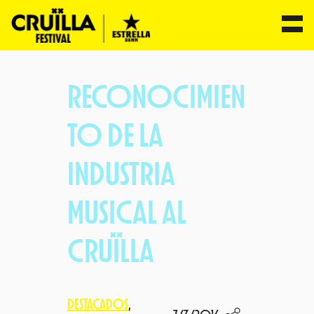
Saltar
al
RECONOCIMIEN
contenido
TO DE LA
INDUSTRIA
MUSICAL AL
CRUÏLLA
DESTACADOS
, 