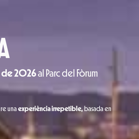
A
de 2026
al Parc del Fòrum
ure una
experiència irrepetible,
basada en