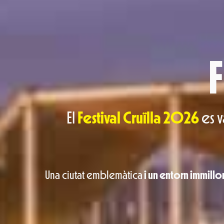
F
El
Festival Cruïlla 2026
es v
Una ciutat emblemàtica
i un entorn immillo