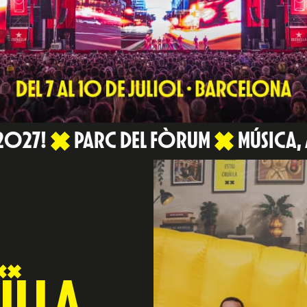
 2027!
PARC DEL FÒRUM
MÚSICA,
E
ÏLLA