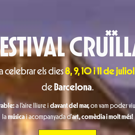
ESTIVAL CRUÏLL
a celebrar els dies
8, 9, 10 i 11 de juliol
de
Barcelona
.
rable:
a l’aire lliure i
davant del
mar,
on vam poder vi
la
música
i acompanyada d’
art, comèdia i molt més!