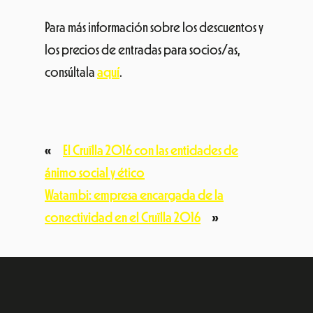
Para más información sobre los descuentos y
los precios de entradas para socios/as,
consúltala
aquí
.
«
El Cruïlla 2016 con las entidades de
ánimo social y ético
Watambi: empresa encargada de la
conectividad en el Cruïlla 2016
»