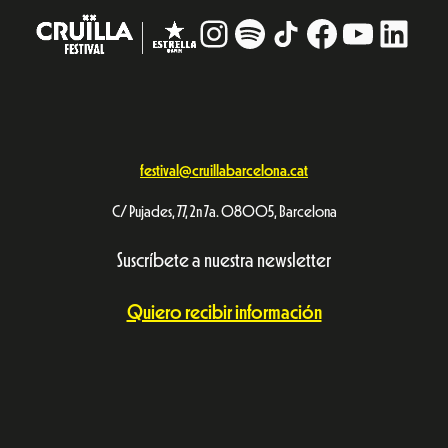
Instagram
#
TikTok
Facebook
YouTub
Linke
festival@cruillabarcelona.cat
C/ Pujades, 77, 2n 7a. 08005, Barcelona
Suscríbete a nuestra newsletter
Quiero recibir información