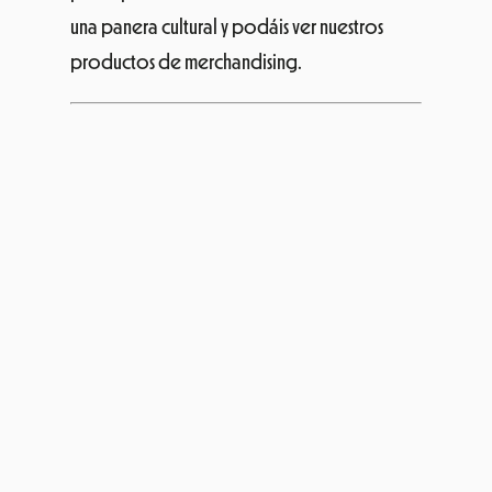
Vote from
Abroad
Vote from abroad es una organización sin
ánimo de lucro que proporciona