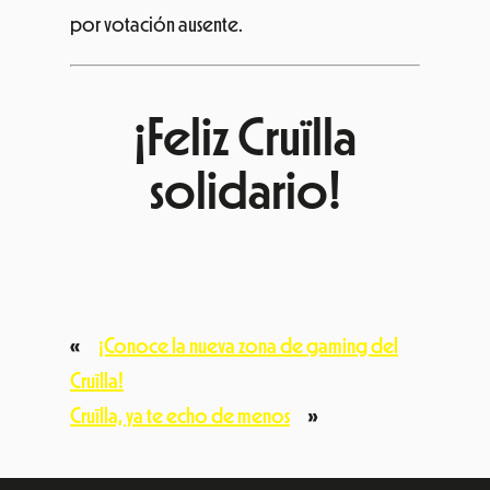
«
¡Conoce la nueva zona de gaming del
Cruïlla!
Cruïlla, ya te echo de menos
»
Instagram
#
TikTok
Facebook
YouTub
Linke